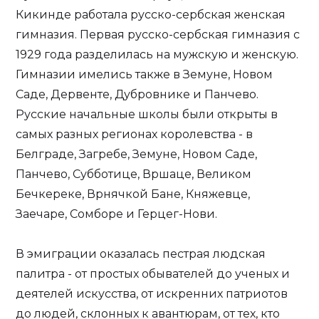
Кикинде работала русско-сербская женская
гимназия. Первая русско-сербская гимназия с
1929 года разделилась на мужскую и женскую.
Гимназии имелись также в Земуне, Новом
Саде, Дервенте, Дубровнике и Панчево.
Русские начальные школы были открыты в
самых разных регионах королевства - в
Белграде, Загребе, Земуне, Новом Саде,
Панчево, Субботице, Вршаце, Великом
Бечкереке, Врнячкой Бане, Княжевце,
Заечаре, Сомборе и Герцег-Нови.
В эмиграции оказалась пестрая людская
палитра - от простых обывателей до ученых и
деятелей искусства, от искренних патриотов
до людей, склонных к авантюрам, от тех, кто