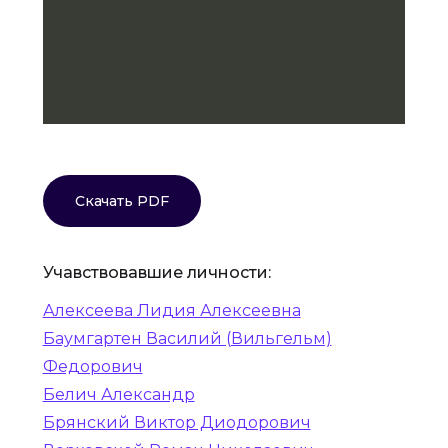
Скачать PDF
Учавствовавшие личности:
Алексеева Лидия Алексеевна
Баумгартен Василий (Вильгельм)
Федорович
Белич Александр
Брянский Виктор Диодорович