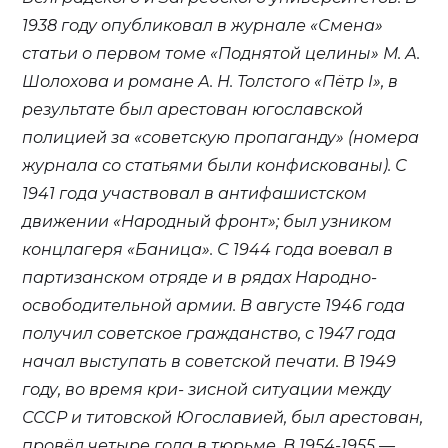
1938 году опубликовал в журнале «Смена»
статьи о первом томе «Поднятой целины» М. А.
Шолохова и романе А. Н. Толстого «Пётр I», в
результате был арестован югославской
полицией за «советскую пропаганду» (номера
журнала со статьями были конфискованы). С
1941 года участвовал в антифашистском
движении «Народный фронт»; был узником
концлагеря «Баница». С 1944 года воевал в
партизанском отряде и в рядах Народно-
освободительной армии. В августе 1946 года
получил советское гражданство, с 1947 года
начал выступать в советской печати. В 1949
году, во время кри- зисной ситуации между
СССР и титовской Югославией, был арестован,
провёл четыре года в тюрьме. В 1954-1955 —