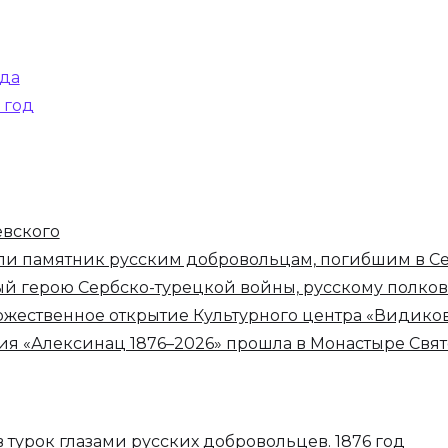
ода
 год
евского
ли памятник русским добровольцам, погибшим в Се
й герою Сербско-турецкой войны, русскому полко
оржественное открытие Культурного центра «Видико
 «Алексинац 1876–2026» прошла в Монастыре Свят
 турок глазами русских добровольцев. 1876 год