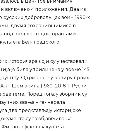
азалось в цен- тре внимания
ник включено 4 приложения. Два из
о русских добровольцах войн 1990-х
ками, двумя сохранившимися в
 ты подготовлены докторантами
ультета Бел- градского
их историчара који су учествовали
ја је била уприличена у време 145.
друштву. Одржана је у оквиру првих
. Л. Шемјакина (1960–2018)1. Руски
ове теме. Поред тога, у зборник су
аучних звања – ге- нерала
га два представљају историјске
е документе су за објављивање
 Фи- лозофског факултета