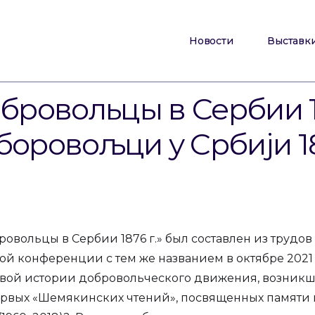
Новости
Выставк
бровольцы в Сербии 1
боровољци у Србији 1
вольцы в Сербии 1876 г.» был составлен из трудов 
й конференции с тем же названием в октябре 2021 г
овой истории добровольческого движения, возникше
ервых «Шемякинских чтений», посвященных памяти 