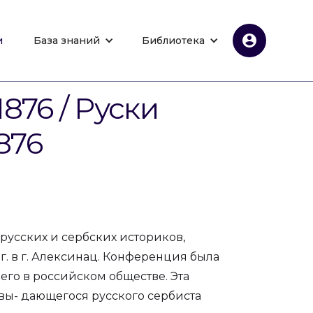
и
База знаний
Библиотека
876 / Руски
876
русских и сербских историков,
. в г. Алексинац. Конференция была
го в российском обществе. Эта
вы- дающегося русского сербиста