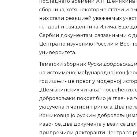
последнего времени А.Л. Шемякина (
сборника, хотя некоторые статьи и в
них стали реакцией уважаемых участн
го- дов) и священника Илича. Еще 
Сербии документам, связанными с де
Центра по изучению России и Вос- 
университета.
Тематски зборник
Руски добровољци 
на истоименој међународној конферен
годишњи- це првог у модерној истори
„Шемјакинских читања“ посвећених сећ
добровољаки покрет био је глав- на 
укључена и четири прилога. Два прил
Коњиковца (о руским добровољцима у
изво- ре, два документа у вези са де
припремили докторанти Центра за ру