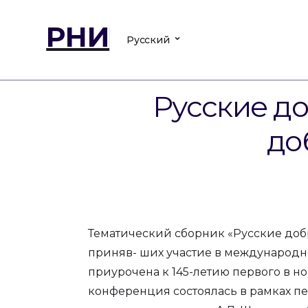
РНИ
Русский
Русские до
до
Тематический сборник «Русские добро
приняв- ших участие в международно
приурочена к 145-летию первого в н
конференция состоялась в рамках п