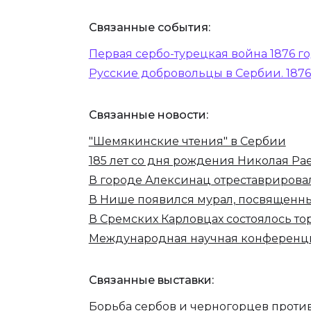
Связанные события:
Первая сербо-турецкая война 1876 г
Русские добровольцы в Сербии. 1876
Связанные новости:
"Шемякинские чтения" в Сербии
185 лет со дня рождения Николая Ра
В городе Алексинац отреставрирова
В Нише появился мурал, посвященны
В Сремских Карловцах состоялось т
Международная научная конференция
Связанные выставки:
Борьба сербов и черногорцев против