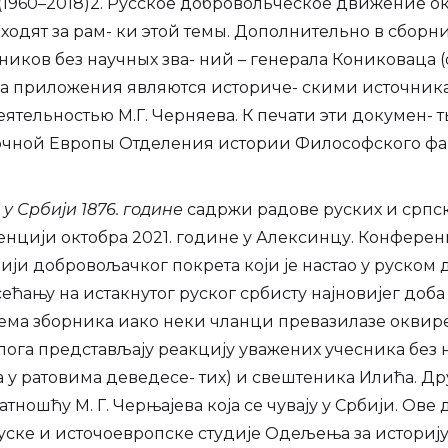
1960–2018)2. Русское добровольческое движение ок
ыходят за рам- ки этой темы. Дополнительно в сбор
иков без научных зва- ний – генерала Кониковаца (
два приложения являются историче- скими источни
ятельностью М.Г. Черняева. К печати эти докумен-
точной Европы Отделения истории Философского фак
у Србији 1876. године
садржи радове руских и српск
цији октобра 2021. године у Алексинцу. Конференци
ји добровољачког покрета који је настао у руском 
ању на истакнутог руског србисту најновијег доба А
тема зборника иако неки чланци превазилазе оквире 
ога представљају реакцију уважених учесника без н
 ратовима деведесе- тих) и свештеника Илића. Дру
латношћу М. Г. Черњајева која се чувају у Србији. Ов
ске и источоевропске студије Одељења за историју