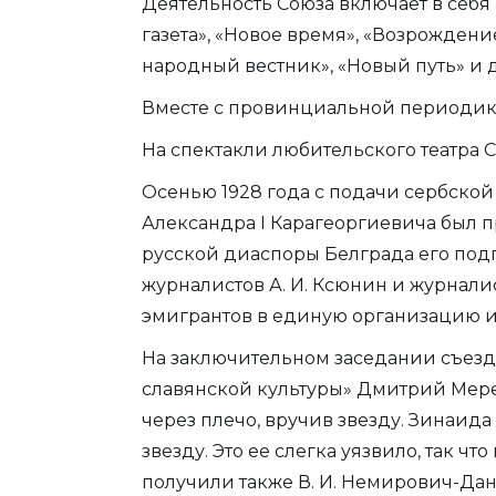
Деятельность Союза включает в себя 
газета», «Новое время», «Возрождение
народный вестник», «Новый путь» и д
Вместе с провинциальной периодико
На спектакли любительского театра 
Осенью 1928 года с подачи сербской
Александра I Карагеоргиевича был 
русской диаспоры Белграда его под
журналистов А. И. Ксюнин и журналис
эмигрантов в единую организацию и, 
На заключительном заседании съезда
славянской культуры» Дмитрий Мере
через плечо, вручив звезду. Зинаида
звезду. Это ее слегка уязвило, так ч
получили также В. И. Немирович-Данче