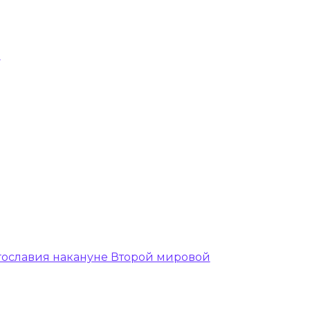
ч
гославия накануне Второй мировой