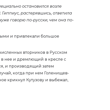
специально остановился возле
. Гиппиус, растерявшись, ответила
хуже говорю по-русски, чем она по-
щными и привлекали большое
очисленных вторников в Русском
 в нее и дремлющий в кресле с
тся, и производящий затем
лучай, когда при нем Голенищев-
тное крикнул Кутузову и выбежал,