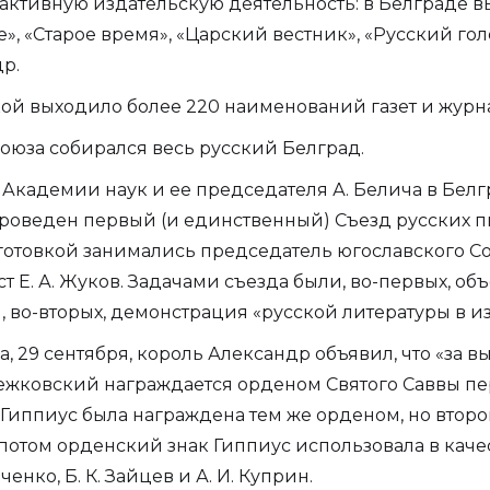
активную издательскую деятельность: в Белграде вы
», «Старое время», «Царский вестник», «Русский гол
р.
й выходило более 220 наименований газет и журн
Союза собирался весь русский Белград.
 Академии наук и ее председателя А. Белича в Бел
проведен первый (и единственный) Съезд русских п
готовкой занимались председатель югославского Со
т Е. А. Жуков. Задачами съезда были, во-первых, о
во-вторых, демонстрация «русской литературы в изг
, 29 сентября, король Александр объявил, что «за 
жковский награждается орденом Святого Саввы пер
 Гиппиус была награждена тем же орденом, но второ
то потом орденский знак Гиппиус использовала в каче
нко, Б. К. Зайцев и А. И. Куприн.