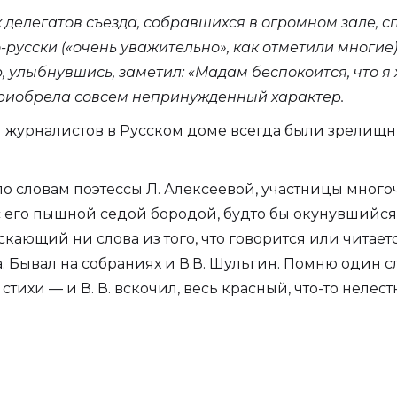
х делегатов съезда, собравшихся в огромном зале, 
русски («очень уважительно», как отметили многие)
, улыбнувшись, заметил: «Мадам беспокоится, что я 
приобрела совсем непринужденный характер.
и журналистов в Русском доме всегда были зрели
о словам поэтессы Л. Алексеевой, участницы мног
с его пышной седой бородой, будто бы окунувшийся
кающий ни слова из того, что говорится или читае
. Бывал на собраниях и В.В. Шульгин. Помню один с
тихи — и В. В. вскочил, весь красный, что-то нелес