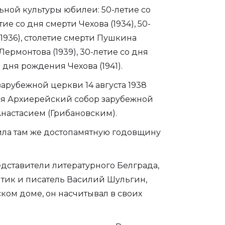
ной культуры юбилеи: 50-летие со
тие со дня смерти Чехова (1934), 50-
(1936), столетие смерти Пушкина
Лермонтова (1939), 30-летие со дня
о дня рождения Чехова (1941).
арубежной церкви 14 августа 1938
лся Архиерейский собор зарубежной
Анастасием (Грибановским).
тила там же достопамятную годовщину
дставители литературного Белграда,
итик и писатель Василий Шульгин,
ском доме, он насчитывал в своих