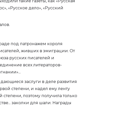
ходили такие газеты, как «Русская
ос», «Русское дело», «Русский
алов.
граде под патронажем короля
исателей, живших в эмиграции. От
юза русских писателей и
бъединение всех литераторов-
нании»...
выдающиеся заслуги в деле развития
вой степени, и надел ему ленту
й степени, поэтому получила только
стве... заколки для шали. Награды