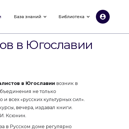
и
База знаний
Библиотека
тов в Югославии
алистов в Югославии
возник в
 объединения не только
 и всех «русских культурных сил».
урсы, вечера, издавал книги.
И. Ксюнин.
за в Русском доме регулярно