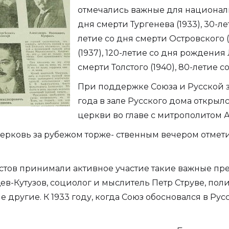
отмечались важные для националь
дня смерти Тургенева (1933), 30-ле
летие со дня смерти Островского 
(1937), 120-летие со дня рождения 
смерти Толстого (1940), 80-летие с
При поддержке Союза и Русской з
года в зале Русского дома откры
церкви во главе с митрополитом 
 церковь за рубежом торже- ственным вечером отме
стов принимали активное участие такие важные пре
ев-Кутузов, социолог и мыслитель Петр Струве, пол
другие. К 1933 году, когда Союз обосновался в Рус