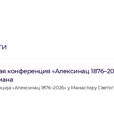
ти
я конференция «Алексинац 1876–20
мана
ија «Алексинац 1876–2026» у Манастиру Свето