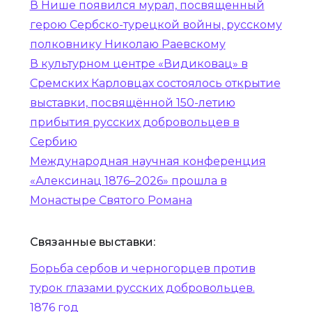
В Нише появился мурал, посвященный
герою Сербско-турецкой войны, русскому
полковнику Николаю Раевскому
В культурном центре «Видиковац» в
Сремских Карловцах состоялось открытие
выставки, посвящённой 150-летию
прибытия русских добровольцев в
Сербию
Международная научная конференция
«Алексинац 1876–2026» прошла в
Монастыре Святого Романа
Связанные выставки:
Борьба сербов и черногорцев против
турок глазами русских добровольцев.
1876 год