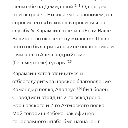
[24]
женитьбе на Демидовой
. Однажды
при встрече с Николаем Павловичем, тот
спросил его: «Ты хочешь проситься на
службу?». Карамзин ответил: «Если Ваше
Величество окажете эту милость». После
этого он был принят в чине полковника и
зачислен в Александрийские
[25]
(бессмертные) гусары.
Карамзин хотел отличиться и
отблагодарить за царское благоволение.
[26]
Командир полка, Алопеус
был болен.
Снарядили отряд из 2-го эскадрона
Варшавского и 2-го Ахтырского полка.
Мой товарищ Кебека, как офицер
генерального штаба, был назначен в