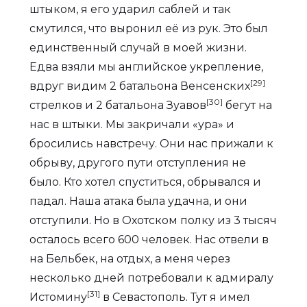
штыком, я его ударил саблей и так
смутился, что выронил её из рук. Это был
единственный случай в моей жизни.
Едва взяли мы английское укрепление,
[29]
вдруг видим 2 батальона Венсенских
[30]
стрелков и 2 батальона Зуавов
бегут на
нас в штыки. Мы закричали «ура» и
бросились навстречу. Они нас прижали к
обрыву, другого пути отступления не
было. Кто хотел спуститься, обрывался и
падал. Наша атака была удачна, и они
отступили. Но в Охотском полку из 3 тысяч
осталось всего 600 человек. Нас отвели в
на Бельбек, на отдых, а меня через
несколько дней потребовали к адмиралу
[31]
Истомину
в Севастополь. Тут я имел