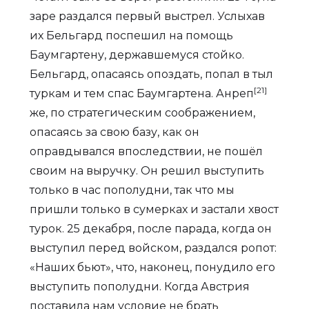
заре раздался первый выстрел. Услыхав
их Бельгард поспешил на помощь
Баумгартену, державшемуся стойко.
Бельгард, опасаясь опоздать, попал в тыл
[21]
туркам и тем спас Баумгартена. Анреп
же, по стратегическим соображением,
опасаясь за свою базу, как он
оправдывался впоследствии, не пошёл
своим на выручку. Он решил выступить
только в час пополудни, так что мы
пришли только в сумерках и застали хвост
турок. 25 декабря, после парада, когда он
выступил перед войском, раздался ропот:
«Наших бьют», что, наконец, понудило его
выступить пополудни. Когда Австрия
поставила нам условие не брать