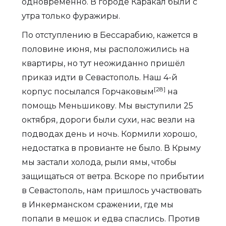
одновременно. В городе Каракал были с
утра только фуражиры.
По отступлению в Бессарабию, кажется в
половине июня, мы расположились на
квартиры, но тут неожиданно пришёл
приказ идти в Севастополь. Наш 4-й
[28]
корпус посылался Горчаковым
на
помощь Меньшикову. Мы выступили 25
октября, дороги были сухи, нас везли на
подводах день и ночь. Кормили хорошо,
недостатка в провианте не было. В Крыму
мы застали холода, рыли ямы, чтобы
защищаться от ветра. Вскоре по прибытии
в Севастополь, нам пришлось участвовать
в Инкерманском сражении, где мы
попали в мешок и едва спаслись. Против