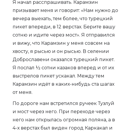
Я начал расспрашивать. Карамзин
призывает меня и говорит: «Нам нужно до
вечера выехать, тем более, что турецкий
пикет впереди, в 12 верстах. Берите вашу
сотню и идите через мост». Я отправился
и вижу, что Карамзин у меня совсем на
хвосту, я рысью и он рысью. В селении
Доброславени оказался турецкий пикет.
Я послал ½ сотни казаков вперед и от их
выстрелов пикет ускакал. Между тем
Карамзин идёт в каких-нибудь ста шагах
от меня.
По дороге нам встретился ручеек Тузлуй
и мост через него. При переходе через
него нам открылась огромная поляна, а в
4-х верстах был виден город Каркакал и