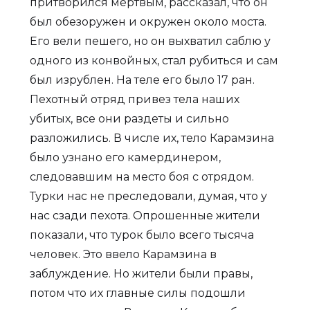
притворился мертвым, рассказал, что он
был обезоружен и окружен около моста.
Его вели пешего, но он выхватил саблю у
одного из конвойных, стал рубиться и сам
был изрублен. На теле его было 17 ран.
Пехотный отряд привез тела наших
убитых, все они раздеты и сильно
разложились. В числе их, тело Карамзина
было узнано его камердинером,
следовавшим на место боя с отрядом.
Турки нас не преследовали, думая, что у
нас сзади пехота. Опрошенные жители
показали, что турок было всего тысяча
человек. Это ввело Карамзина в
заблуждение. Но жители были правы,
потом что их главные силы подошли