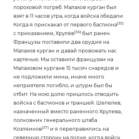
пороховой погреб. Малахов курган был
взят в 11 часов утра, когда войска обедали.
[35]
Когда я прискакал от первого бастиона
[36]
с приказанием, Хрулёв
был ранен.
Французы поставили два орудия на
Малахов курган и давай провожать нас
картечью. Мы оставили французам на
Малаховом кургане 15 тысяч снарядов и
не подложили мины, иначе много
неприятеля погибло, и штурм был бы
отбит. На мою долю пришлось отводить
войска с бастионов и траншей. Шепелев,
назначенный вместо раненного Хрулева,
полковник генерального штаба
[37]
Козляинов
и я переправились на
северную сторону на лодке, когда войск