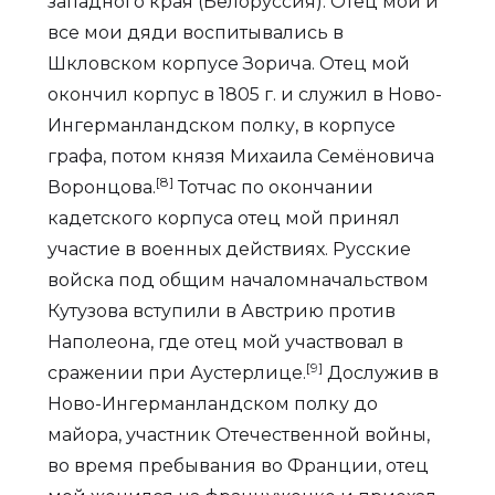
западного края (Белоруссия). Отец мой и
все мои дяди воспитывались в
Шкловском корпусе Зорича. Отец мой
окончил корпус в 1805 г. и служил в Ново-
Ингерманландском полку, в корпусе
графа, потом князя Михаила Семёновича
[8]
Воронцова.
Тотчас по окончании
кадетского корпуса отец мой принял
участие в военных действиях. Русские
войска под общим началомначальством
Кутузова вступили в Австрию против
Наполеона, где отец мой участвовал в
[9]
сражении при Аустерлице.
Дослужив в
Ново-Ингерманландском полку до
майора, участник Отечественной войны,
во время пребывания во Франции, отец