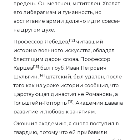
вреден». Он мелочен, мстителен. Хвалят
его либерализм и гуманность, но
воспитание армии должно идти совсем
на другом духе.
[12]
Профессор Лебедев,
читавший
историю военного искусства, обладал
блестящим даром слова. Профессор
[13]
Карцев
был груб. Иван Петрович
[14]
Шульгин,
штатский, был удалён, после
того как на уроке истории сообщил, что
царствующая династия не Романовы, а
[15]
Гольштейн-Готторпы
. Академия давала
развитие и любовь к занятиям.
Окончив академию, я снова поступил в
гвардию, потому что ей прибавили