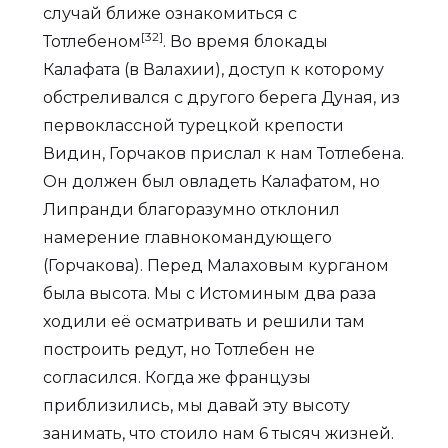
случай ближе ознакомиться с
[32]
Тотлебеном
. Во время блокады
Калафата (в Валахии), доступ к которому
обстреливался с другого берега Дуная, из
первоклассной турецкой крепости
Видин, Горчаков прислал к нам Тотлебена.
Он должен был овладеть Калафатом, но
Липранди благоразумно отклонил
намерение главнокомандующего
(Горчакова). Перед Малаховым курганом
была высота. Мы с Истоминым два раза
ходили её осматривать и решили там
построить редут, но Тотлебен не
согласился. Когда же французы
приблизились, мы давай эту высоту
занимать, что стоило нам 6 тысяч жизней.