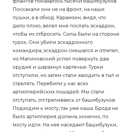
флангов показалось тысячи башибузуков.
Поскакали они не на фронт, на наши
пушки, а в обход. Карамзин, видя, что
дело плохо, велел мне послать эскадрон,
чтобы их отбросить. Силы были на стороне
турок. Они убили эскадронного
командира, эскадрон смешался и отлетел,
но Малиновский успел повернуть два
орудия и шарахнул картечью. Турки
отступили, но затем стали заходить в тыл и
стрелять. Перебили у нас всех
артиллерийских лошадей. Мы стали
отступать, отстреливаясь от башибузуков.
Подходим к мосту, так уже каша. Брода не
было артиллерия должна, конечно, по
мосту идти. На неё наседают башибузуки,