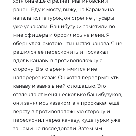
хотя она ещё стреляет. Малиновский
ранен. Еду к мосту, вижу, на Карамзина
напала толпа турок, он стреляет, гусары
уже ускакали. Башибузуки заметили во
мне офицера и бросились на меня. Я
обернулся, смотрю – тинистая канава. Я не
решился её перескочить и поскакал
вдоль канавы в противоположную
сторону. В это время мчится мне
наперерез казак. Он хотел перепрыгнуть
канаву и завяз в ней с лошадью. Это
отвлекло от меня несколько башибузуков,
они занялись казаком, а я проскакал ещё
версту в противоположную сторону и
перескочил через канаву, куда турки уже
за нами не последовали. Затем мы