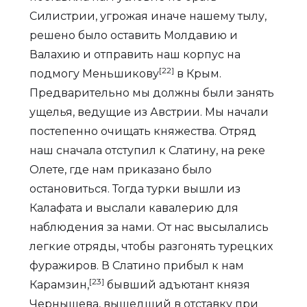
Силистрии, угрожая иначе нашему тылу,
решено было оставить Молдавию и
Валахию и отправить наш корпус на
[22]
подмогу Меньшикову
в Крым.
Предварительно мы должны были занять
ущелья, ведущие из Австрии. Мы начали
постепенно очищать княжества. Отряд
наш сначала отступил к Слатину, на реке
Олете, где нам приказано было
остановиться. Тогда турки вышли из
Калафата и выслали кавалерию для
наблюдения за нами. От нас высылались
легкие отряды, чтобы разгонять турецких
фуражиров. В Слатино прибыл к нам
[23]
Карамзин,
бывший адъютант князя
Чернышева, вышедший в отставку при