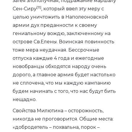
затея злополучная, подражание маршалу
[11]
Сен-Сиру
, который ввел эту меру с
целью уничтожить в Наполеоновской
армии дух преданности к своему
гениальному вождю, заключенному на
острове Св.Елены. Воинская повинность
тоже мера неудачная. Бессрочные
отпуска каждые 4 года и ежегодные
новобранцы обходятся народу очень
дорого, а главное армия будет настолько
не сплочена, что мы каждую кампанию
будем начинать с того, что нас будут бить
нещадно.
Свойства Милютина – осторожность,
никогда не проговорится. Общие места:
«добродетель – похвальна, порок –