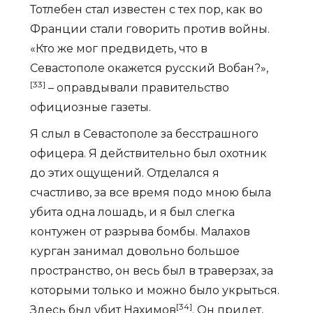
Тотлебен стал известен с тех пор, как во
Франции стали говорить против войны.
«Кто же мог предвидеть, что в
Севастополе окажется русский Вобан?»,
[33]
– оправдывали правительство
официозные газеты.
Я слыл в Севастополе за бесстрашного
офицера. Я действительно был охотник
до этих ощущений. Отделался я
счастливо, за все время подо мною была
убита одна лошадь, и я был слегка
контужен от разрыва бомбы. Малахов
курган занимал довольно большое
пространство, он весь был в траверзах, за
которыми только и можно было укрыться.
[34]
Здесь был убит Нахимов
. Он придет,