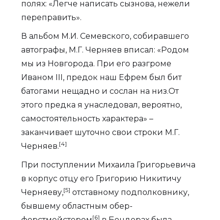
полях: «Легче написать сызнова, нежели
переправить».
В альбом М.И. Семевского, собиравшего
автографы, М.Г. Черняев вписал: «Родом
мы из Новгорода. При его разгроме
Иваном III, предок наш Ефрем был бит
батогами нещадно и сослан на низ.От
этого предка я унаследовал, вероятно,
самостоятельность характера» –
заканчивает шуточно свои строки М.Г.
[4]
Черняев.
При поступлении Михаила Григорьевича
в корпус отцу его Григорию Никитичу
[5]
Черняеву,
отставному подполковнику,
бывшему областным обер-
[6]
форстмейстером
в Бендерах была