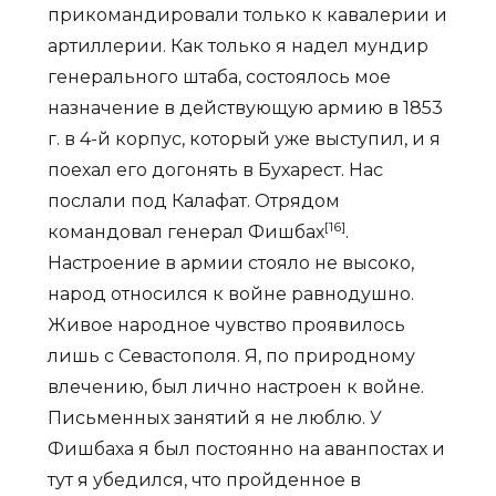
прикомандировали только к кавалерии и
артиллерии. Как только я надел мундир
генерального штаба, состоялось мое
назначение в действующую армию в 1853
г. в 4-й корпус, который уже выступил, и я
поехал его догонять в Бухарест. Нас
послали под Калафат. Отрядом
[16]
командовал генерал Фишбах
.
Настроение в армии стояло не высоко,
народ относился к войне равнодушно.
Живое народное чувство проявилось
лишь с Севастополя. Я, по природному
влечению, был лично настроен к войне.
Письменных занятий я не люблю. У
Фишбаха я был постоянно на аванпостах и
тут я убедился, что пройденное в