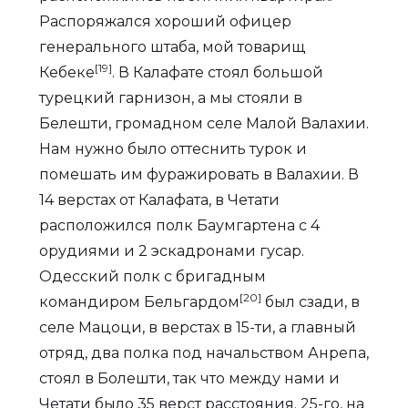
Распоряжался хороший офицер
генерального штаба, мой товарищ
[19]
Кебеке
. В Калафате стоял большой
турецкий гарнизон, а мы стояли в
Белешти, громадном селе Малой Валахии.
Нам нужно было оттеснить турок и
помешать им фуражировать в Валахии. В
14 верстах от Калафата, в Четати
расположился полк Баумгартена с 4
орудиями и 2 эскадронами гусар.
Одесский полк с бригадным
[20]
командиром Бельгардом
был сзади, в
селе Мацоци, в верстах в 15-ти, а главный
отряд, два полка под начальством Анрепа,
стоял в Болешти, так что между нами и
Четати было 35 верст расстояния. 25-го, на