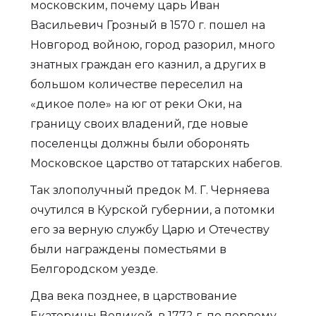
московским, почему царь Иван
Васильевич Грозный в 1570 г. пошел на
Новгород войною, город разорил, много
знатных граждан его казнил, а других в
большом количестве переселил на
«дикое поле» на юг от реки Оки, на
границу своих владений, где новые
поселенцы должны были оборонять
Московское царство от татарских набегов.
Так злополучный предок М. Г. Черняева
очутился в Курской губернии, а потомки
его за верную службу Царю и Отечеству
были награждены поместьями в
Белгородском уезде.
Два века позднее, в царствование
Екатерины Великой, в 1772 г. по первому