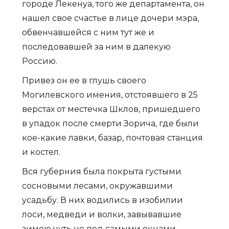
городе Лекенуа, того же департамента, он
нашел свое счастье в лице дочери мэра,
обвенчавшейся с ним тут же и
последовавшей за ним в далекую
Россию.
Привез он ее в глушь своего
Могилевского имения, отстоявшего в 25
верстах от местечка Шклов, пришедшего
в упадок после смерти Зорича, где были
кое-какие лавки, базар, почтовая станция
и костел.
Вся губерния была покрыта густыми
сосновыми лесами, окружавшими
усадьбу. В них водились в изобилии
лоси, медведи и волки, завывавшие
зимою чуть не под самыми окнами