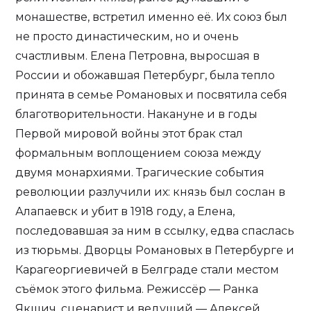
монашестве, встретил именно её. Их союз был
не просто династическим, но и очень
счастливым. Елена Петровна, выросшая в
России и обожавшая Петербург, была тепло
принята в семье Романовых и посвятила себя
благотворительности. Накануне и в годы
Первой мировой войны этот брак стал
формальным воплощением союза между
двумя монархиями. Трагические события
революции разлучили их: князь был сослан в
Алапаевск и убит в 1918 году, а Елена,
последовавшая за ним в ссылку, едва спаслась
из тюрьмы. Дворцы Романовых в Петербурге и
Карагеоргиевичей в Белграде стали местом
съёмок этого фильма. Режиссёр — Ранка
Якшич, сценарист и ведущий — Алексей