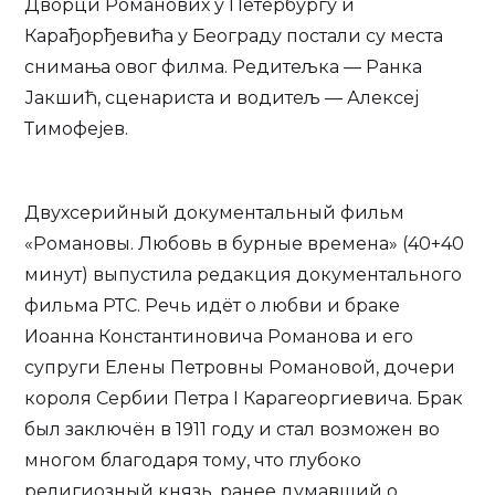
Дворци Романових у Петербургу и
Карађорђевића у Београду постали су места
снимања овог филма. Редитељка — Ранка
Јакшић, сценариста и водитељ — Алексеј
Тимофејев.
Двухсерийный документальный фильм
«Романовы. Любовь в бурные времена» (40+40
минут) выпустила редакция документального
фильма РТС. Речь идёт о любви и браке
Иоанна Константиновича Романова и его
супруги Елены Петровны Романовой, дочери
короля Сербии Петра I Карагеоргиевича. Брак
был заключён в 1911 году и стал возможен во
многом благодаря тому, что глубоко
религиозный князь, ранее думавший о