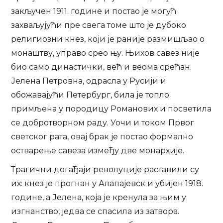
закључен 1911. године и постао је могућ
захваљујући пре свега томе што је дубоко
религиозни кнез, који је раније размишљао о
монаштву, управо срео њу. Њихов савез није
био само династички, већ и веома срећан.
Јелена Петровна, одрасла у Русији и
обожавајући Петербург, била је топло
примљена у породицу Романових и посветила
се добротворном раду. Уочи и током Првог
светског рата, овај брак је постао формално
остварење савеза између две монархије.
Трагични догађаји револуције раставили су
их: кнез је прогнан у Алапајевск и убијен 1918.
године, а Јелена, која је кренула за њим у
изгнанство, једва се спасила из затвора.