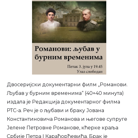
Двосеријски документарни филм „Романови.
Љубав у бурним временима“ (40+40 минута)
издала је Редакција документарног филма
РТС-а. Реч је о љубави и браку Јована
Константиновича Романова и његове супруге
Јелене Петровне Романове, кћерке краља
Србије Петра I Карађорђевића. Брак је