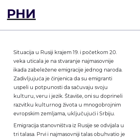
РНИ
Situacija u Rusiji krajem 19. i početkom 20.
veka uticala je na stvaranje najmasovnije
ikada zabeležene emigracije jednog naroda.
Zadivljujuća je činjenica da su emigranti
uspeli u potpunosti da sačuvaju svoju
kulturu, veru i jezik. Štaviše, oni su doprineli
razvitku kulturnog života u mnogobrojnim
evropskim zemljama, uključujući i Srbiju.
Emigracija stanovništva iz Rusije se odvijala u
tri talasa. Prvi i najmasovniji talas obuhvatio je