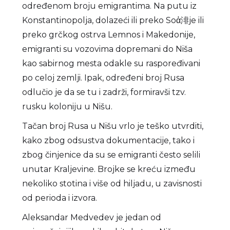
određenom broju emigrantima. Na putu iz
Konstantinopolja, dolazeći ili preko Soἀ渄je ili
preko grčkog ostrva Lemnos i Makedonije,
emigranti su vozovima dopremani do Niša
kao sabirnog mesta odakle su raspoređivani
po celoj zemlji. Ipak, određeni broj Rusa
odlučio je da se tu i zadrži, formiravši tzv.
rusku koloniju u Nišu.
Tačan broj Rusa u Nišu vrlo je teško utvrditi,
kako zbog odsustva dokumentacije, tako i
zbog činjenice da su se emigranti često selili
unutar Kraljevine. Brojke se kreću između
nekoliko stotina i više od hiljadu, u zavisnosti
od perioda i izvora.
Aleksandar Medvedev je jedan od