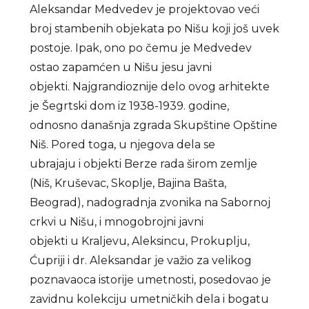
Aleksandar Medvedev je projektovao veći
broj stambenih objekata po Nišu koji još uvek
postoje. Ipak, ono po čemu je Medvedev
ostao zapamćen u Nišu jesu javni
objekti. Najgrandioznije delo ovog arhitekte
je Šegrtski dom iz 1938-1939. godine,
odnosno današnja zgrada Skupštine Opštine
Niš. Pored toga, u njegova dela se
ubrajaju i objekti Berze rada širom zemlje
(Niš, Kruševac, Skoplje, Bajina Bašta,
Beograd), nadogradnja zvonika na Sabornoj
crkvi u Nišu, i mnogobrojni javni
objekti u Kraljevu, Aleksincu, Prokuplju,
Ćupriji i dr. Aleksandar je važio za velikog
poznavaoca istorije umetnosti, posedovao je
zavidnu kolekciju umetničkih dela i bogatu