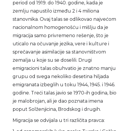
period od 1919. do 1940. godine, kada je
zemlju napustilo između 2 i 4 miliona
stanovnika. Ovaj talas se odlikovao najvećom
nacionalnom homogenošću i mišlju da je
migracija samo privremeno rešenje, što je
uticalo na očuvanje jezika, vere i kulture i
sprečavanje asimilacije sa stanovništvom
zemalja u koje su se doselili. Drugi
emigracioni talas obuhvatio je znatno manju
grupu od svega nekoliko desetina hiljada
emigranata izbeglih u toku 1944, 1945. i 1946.
godine. Treći talas javio se 1970-ih godina, bio
je malobrojan, ali je dao poznata imena
poput Solženjicina, Brodskog i drugih.
Migracija se odvijala u tri različita pravca: