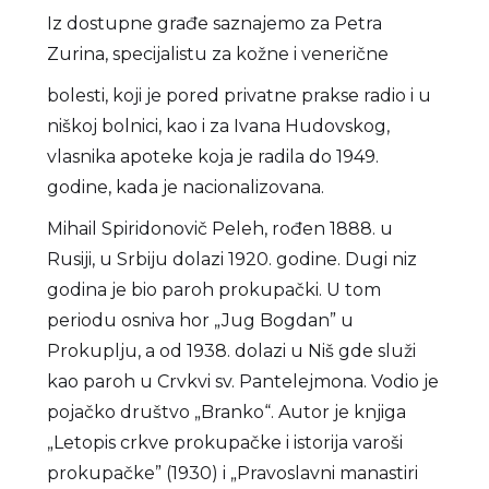
Iz dostupne građe saznajemo za Petra
Zurina, specijalistu za kožne i venerične
bolesti, koji je pored privatne prakse radio i u
niškoj bolnici, kao i za Ivana Hudovskog,
vlasnika apoteke koja je radila do 1949.
godine, kada je nacionalizovana.
Mihail Spiridonovič Peleh, rođen 1888. u
Rusiji, u Srbiju dolazi 1920. godine. Dugi niz
godina je bio paroh prokupački. U tom
periodu osniva hor „Jug Bogdan” u
Prokuplju, a od 1938. dolazi u Niš gde služi
kao paroh u Crvkvi sv. Pantelejmona. Vodio je
pojačko društvo „Branko“. Autor je knjiga
„Letopis crkve prokupačke i istorija varoši
prokupačke” (1930) i „Pravoslavni manastiri