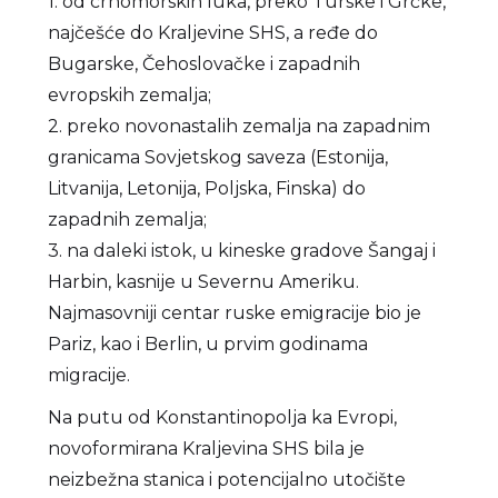
1. od crnomorskih luka, preko Turske i Grčke,
najčešće do Kraljevine SHS, a ređe do
Bugarske, Čehoslovačke i zapadnih
evropskih zemalja;
2. preko novonastalih zemalja na zapadnim
granicama Sovjetskog saveza (Estonija,
Litvanija, Letonija, Poljska, Finska) do
zapadnih zemalja;
3. na daleki istok, u kineske gradove Šangaj i
Harbin, kasnije u Severnu Ameriku.
Najmasovniji centar ruske emigracije bio je
Pariz, kao i Berlin, u prvim godinama
migracije.
Na putu od Konstantinopolja ka Evropi,
novoformirana Kraljevina SHS bila je
neizbežna stanica i potencijalno utočište