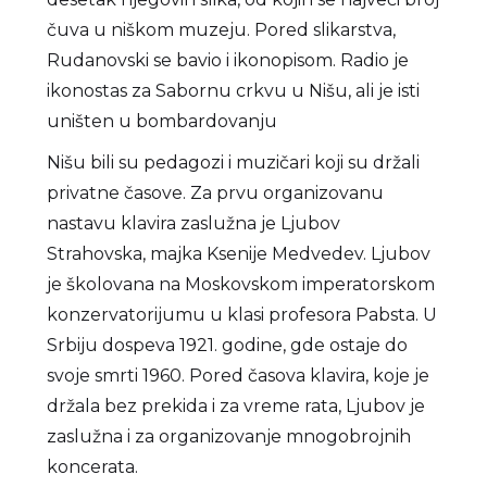
čuva u niškom muzeju. Pored slikarstva,
Rudanovski se bavio i ikonopisom. Radio je
ikonostas za Sabornu crkvu u Nišu, ali je isti
uništen u bombardovanju
Nišu bili su pedagozi i muzičari koji su držali
privatne časove. Za prvu organizovanu
nastavu klavira zaslužna je Ljubov
Strahovska, majka Ksenije Medvedev. Ljubov
je školovana na Moskovskom imperatorskom
konzervatorijumu u klasi profesora Pabsta. U
Srbiju dospeva 1921. godine, gde ostaje do
svoje smrti 1960. Pored časova klavira, koje je
držala bez prekida i za vreme rata, Ljubov je
zaslužna i za organizovanje mnogobrojnih
koncerata.