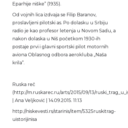
Eparhije niške” (1935).
Od vojnih lica izdvaja se Filip Baranov,
proslavljeni pilotski as. Po dolasku u Srbiju
radio je kao profesor letenja u Novom Sadu, a
nakon dolaska u Niš početkom 1930-ih
postaje prvi i glavni sportski pilot motornih
aviona Oblasnog odbora aerokluba „Naša
krila”.
Ruska reč
(http://m.ruskarec.ru/arts/2015/09/13/ruski_trag_u_i
| Ana Veljković | 14.09.2015. 11:13
http://niskevesti.rs/stari­nis/item/5325­ruski­trag­
u­istoriji­nisa