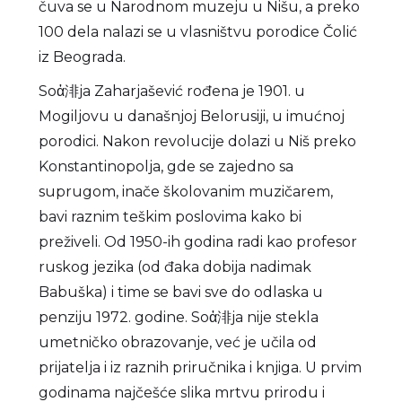
čuva se u Narodnom muzeju u Nišu, a preko
100 dela nalazi se u vlasništvu porodice Čolić
iz Beograda.
Soἀ渄ja Zaharjašević rođena je 1901. u
Mogiljovu u današnjoj Belorusiji, u imućnoj
porodici. Nakon revolucije dolazi u Niš preko
Konstantinopolja, gde se zajedno sa
suprugom, inače školovanim muzičarem,
bavi raznim teškim poslovima kako bi
preživeli. Od 1950-ih godina radi kao profesor
ruskog jezika (od đaka dobija nadimak
Babuška) i time se bavi sve do odlaska u
penziju 1972. godine. Soἀ渄ja nije stekla
umetničko obrazovanje, već je učila od
prijatelja i iz raznih priručnika i knjiga. U prvim
godinama najčešće slika mrtvu prirodu i