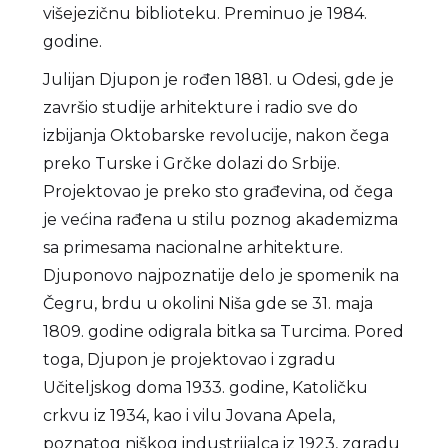
višejezičnu biblioteku. Preminuo je 1984.
godine.
Julijan Djupon je rođen 1881. u Odesi, gde je
završio studije arhitekture i radio sve do
izbijanja Oktobarske revolucije, nakon čega
preko Turske i Grčke dolazi do Srbije.
Projektovao je preko sto građevina, od čega
je većina rađena u stilu poznog akademizma
sa primesama nacionalne arhitekture.
Djuponovo najpoznatije delo je spomenik na
Čegru, brdu u okolini Niša gde se 31. maja
1809. godine odigrala bitka sa Turcima. Pored
toga, Djupon je projektovao i zgradu
Učiteljskog doma 1933. godine, Katoličku
crkvu iz 1934, kao i vilu Jovana Apela,
poznatog niškog industrijalca iz 1923, zgradu