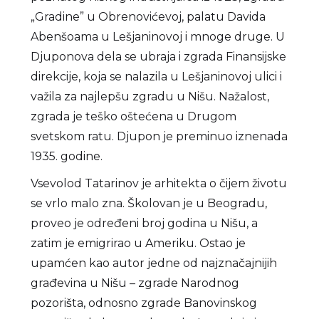
„Gradine” u Obrenovićevoj, palatu Davida
Abenšoama u Lešjaninovoj i mnoge druge. U
Djuponova dela se ubraja i zgrada Finansijske
direkcije, koja se nalazila u Lešjaninovoj ulici i
važila za najlepšu zgradu u Nišu. Nažalost,
zgrada je teško oštećena u Drugom
svetskom ratu. Djupon je preminuo iznenada
1935. godine.
Vsevolod Tatarinov je arhitekta o čijem životu
se vrlo malo zna. Školovan je u Beogradu,
proveo je određeni broj godina u Nišu, a
zatim je emigrirao u Ameriku. Ostao je
upamćen kao autor jedne od najznačajnijih
građevina u Nišu – zgrade Narodnog
pozorišta, odnosno zgrade Banovinskog