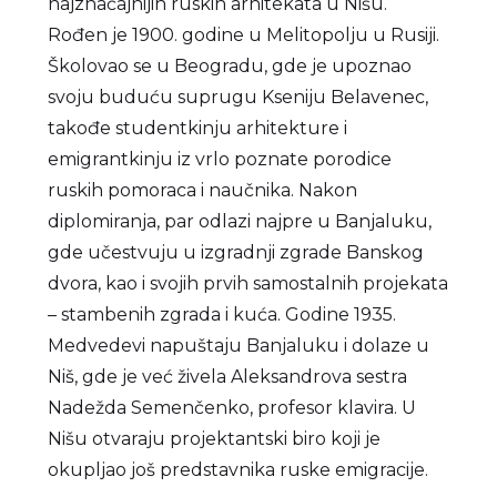
najznačajnijih ruskih arhitekata u Nišu.
Rođen je 1900. godine u Melitopolju u Rusiji.
Školovao se u Beogradu, gde je upoznao
svoju buduću suprugu Kseniju Belavenec,
takođe studentkinju arhitekture i
emigrantkinju iz vrlo poznate porodice
ruskih pomoraca i naučnika. Nakon
diplomiranja, par odlazi najpre u Banjaluku,
gde učestvuju u izgradnji zgrade Banskog
dvora, kao i svojih prvih samostalnih projekata
– stambenih zgrada i kuća. Godine 1935.
Medvedevi napuštaju Banjaluku i dolaze u
Niš, gde je već živela Aleksandrova sestra
Nadežda Semenčenko, profesor klavira. U
Nišu otvaraju projektantski biro koji je
okupljao još predstavnika ruske emigracije.