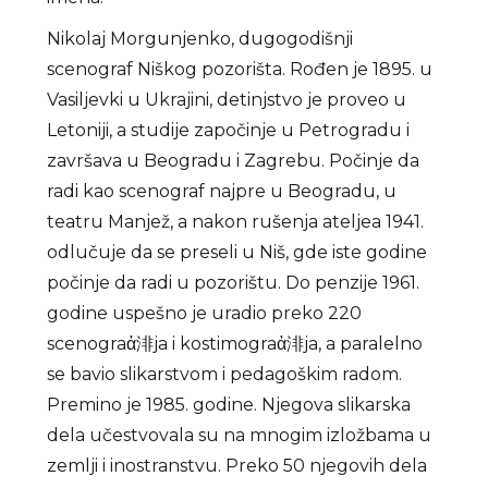
Nikolaj Morgunjenko, dugogodišnji
scenograf Niškog pozorišta. Rođen je 1895. u
Vasiljevki u Ukrajini, detinjstvo je proveo u
Letoniji, a studije započinje u Petrogradu i
završava u Beogradu i Zagrebu. Počinje da
radi kao scenograf najpre u Beogradu, u
teatru Manjež, a nakon rušenja ateljea 1941.
odlučuje da se preseli u Niš, gde iste godine
počinje da radi u pozorištu. Do penzije 1961.
godine uspešno je uradio preko 220
scenograἀ渄ja i kostimograἀ渄ja, a paralelno
se bavio slikarstvom i pedagoškim radom.
Premino je 1985. godine. Njegova slikarska
dela učestvovala su na mnogim izložbama u
zemlji i inostranstvu. Preko 50 njegovih dela