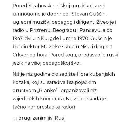
Pored Strahovske, niškoj muzičkoj sceni
umnogome je doprineo i Stevan Guščin,
ugledni muzički pedagog i dirigent. Živeo je i
radio u Prizrenu, Beogradu i Pančevu, a od
1947. živi u Nišu, gde i umire 1970. Guščin je
bio direktor Muzičke škole u Nišu i dirigent
Crkvenog hora. Pored toga, predavao je ruski
jezik na višoj pedagoškoj školi.
Niš je niz godina bio sedište Hora kubanjskih
kozaka, koji su sarađivali sa pojačkim
društvom „Branko” i organizovali niz
zajedničkih koncerata. Ne zna se kada je
tačno hor prestao sa radom.
... i drugi zanimljivi Rusi