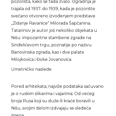
pozorišta, kako se tada zvalo. Izgradnja je
trajala od 1937. do 1939, kada je pozorište
svečano otvoreno izvođenjem predstave
„Zidanje Ravanice” Milorada Šapčanina.
Tatarinov je autor još nekoliko objekata u
Nišu: impozantne stambene zgrade na
Sinđelićevom trgu, poznatije po nazivu
Banovinska zgrada, kao i dve palate
Milojkovića i Đoke Jovanovića.
Umetničko nasleđe
Pored arhitekata, najviže podataka sačuvano
je o ruskim slikarima i vajarima. Od većeg
broja Rusa koji su duže ili kraće boravili u
Nišu, svojim delom izdvajaju se sledeća
imena.