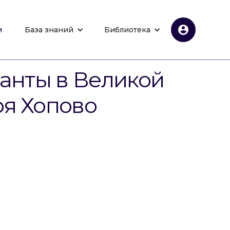
и
База знаний
Библиотека
ранты в Великой
я Хопово