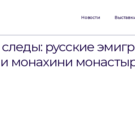
Новости
Выставк
следы: русские эмиг
 и монахини монастыр